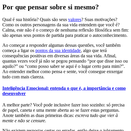
Por que pensar sobre si mesmo?
Qual é sua história? Quais são seus
valores
? Suas motivações?
Como os outros personagens da sua vida entendem que você é?
Calma, este não é o começo de nenhuma reflexão filosófica sem fim:
são apenas seus pontos de partida para praticar o autoconhecimento.
Ao começar a responder algumas dessas questões, você também
começa a ligar os
pontos da sua identidade
, algo que terá
consequências positivas em diversas áreas da sua vida. Afinal,
quantas vezes você já não se pegou pensando “por que disse isso ou
aquilo?” ou “como posso saber se aqui é o lugar certo para mim?”.
Ao entender melhor como pensa e sente, você consegue enxergar
tudo com mais clareza.
Inteligência Emocional: entenda o que é, a importância e como
desenvolver
A melhor parte? Você pode inclusive fazer isso sozinho: só precisa
de papel, caneta e uma mente aberta ao se fazer estas perguntas.
Anote também as duas primeiras dicas:
escreva tudo que vier à
mente e não se censure.
Não existem respostas certas ou erradas, então deixe o julgamento