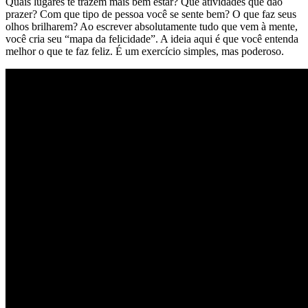
Quais lugares te trazem mais bem estar? Que atividades que dão
prazer? Com que tipo de pessoa você se sente bem? O que faz seus
olhos brilharem? Ao escrever absolutamente tudo que vem à mente,
você cria seu “mapa da felicidade”. A ideia aqui é que você entenda
melhor o que te faz feliz. É um exercício simples, mas poderoso.