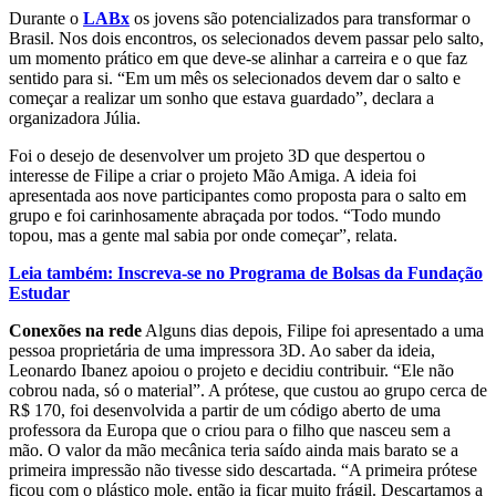
Durante o
LABx
os jovens são potencializados para transformar o
Brasil. Nos dois encontros, os selecionados devem passar pelo salto,
um momento prático em que deve-se alinhar a carreira e o que faz
sentido para si. “Em um mês os selecionados devem dar o salto e
começar a realizar um sonho que estava guardado”, declara a
organizadora Júlia.
Foi o desejo de desenvolver um projeto 3D que despertou o
interesse de Filipe a criar o projeto Mão Amiga. A ideia foi
apresentada aos nove participantes como proposta para o salto em
grupo e foi carinhosamente abraçada por todos. “Todo mundo
topou, mas a gente mal sabia por onde começar”, relata.
Leia também: Inscreva-se no Programa de Bolsas da Fundação
Estudar
Conexões na rede
Alguns dias depois, Filipe foi apresentado a uma
pessoa proprietária de uma impressora 3D. Ao saber da ideia,
Leonardo Ibanez apoiou o projeto e decidiu contribuir. “Ele não
cobrou nada, só o material”. A prótese, que custou ao grupo cerca de
R$ 170, foi desenvolvida a partir de um código aberto de uma
professora da Europa que o criou para o filho que nasceu sem a
mão. O valor da mão mecânica teria saído ainda mais barato se a
primeira impressão não tivesse sido descartada. “A primeira prótese
ficou com o plástico mole, então ia ficar muito frágil. Descartamos a