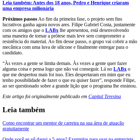
Leia também: Antes dos 18 anos, Pedro e Henrique criaram
uma empresa milionária
Próximos passos
Ao fim da primeira fase, o projeto sem fins
lucrativos ganha agora novos ares. Filipe Gabriel Costa, juntamente
com os amigos que o
LABx
lhe apresentou, está desenvolvendo
uma maneira de tornar a prótese mais leve sem comprometer a
resistência do material. Ao fim desse passo, o grupo vai cobrir a mão
mecânica com uma luva de silicone e finalmente entregar para o
candidato.
“Às vezes a gente se limita demais. Às vezes a gente quer fazer
alguma coisa e pensa logo que não vai conseguir. Lá no
LABx
o
que me despertou mais foi isso. Eles despertaram em mim que eu
tenho possibilidade de fazer o que eu quiser fazer”, responde Filipe,
ao ser questionado sobre a grande lição que o programa lhe ensinou.
Este artigo foi originalmente publicado em
Capital Teresina
Leia também
Como encontrar um mentor de carreira na sua área de atuação
gratuitamente
Onde você se vê daqui a 5 anos? Exemplos para usar na entrevista