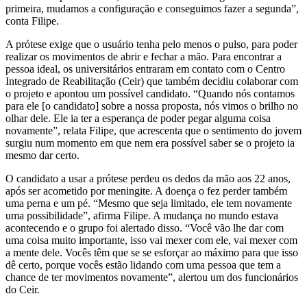
primeira, mudamos a configuração e conseguimos fazer a segunda”,
conta Filipe.
A prótese exige que o usuário tenha pelo menos o pulso, para poder
realizar os movimentos de abrir e fechar a mão. Para encontrar a
pessoa ideal, os universitários entraram em contato com o Centro
Integrado de Reabilitação (Ceir) que também decidiu colaborar com
o projeto e apontou um possível candidato. “Quando nós contamos
para ele [o candidato] sobre a nossa proposta, nós vimos o brilho no
olhar dele. Ele ia ter a esperança de poder pegar alguma coisa
novamente”, relata Filipe, que acrescenta que o sentimento do jovem
surgiu num momento em que nem era possível saber se o projeto ia
mesmo dar certo.
O candidato a usar a prótese perdeu os dedos da mão aos 22 anos,
após ser acometido por meningite. A doença o fez perder também
uma perna e um pé. “Mesmo que seja limitado, ele tem novamente
uma possibilidade”, afirma Filipe. A mudança no mundo estava
acontecendo e o grupo foi alertado disso. “Você vão lhe dar com
uma coisa muito importante, isso vai mexer com ele, vai mexer com
a mente dele. Vocês têm que se se esforçar ao máximo para que isso
dê certo, porque vocês estão lidando com uma pessoa que tem a
chance de ter movimentos novamente”, alertou um dos funcionários
do Ceir.