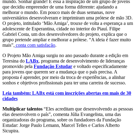
mundo. Sonhar grande! É essa a inspiração de um grupo de jovens
que decidiu empreender de uma forma diferente: ajudando a
melhorar o mundo. Em pouco mais de duas semanas, nove
universitários desenvolveram e imprimiram uma prótese de mão 3D.
O projeto, intitulado ‘Mão Amiga’, trouxe de volta a esperança a um
adolescente de Esperantina, cidade no interior do Piauí. Filipe
Gabriel Costa, um dos desenvolvedores do projeto, explica que o
grupo pretende ampliar e melhorar a prótese. “A ideia é fazer muito
mais”,
conta com satisfação
.
O Projeto Mão Amiga surgiu no ano passado durante a edição em
Teresina do
LABx
, programa de desenvolvimento de lideranças
promovido pela
Fundação Estudar
e voltado especificadamente
para jovens que querem ser a mudança que o país precisa. A
proposta é aprender, por meio da troca de experiências, a alinhar
sonhos e objetivos profissionais para ter uma carreira de sucesso.
Leia também: LABx está com inscrições abertas em mais de 30
cidades
Multiplicar talentos
“Eles acreditam que desenvolvendo as pessoas
elas desenvolvem o país”, comenta Júlia Evangelista, uma das
organizadoras do programa, sobre os fundadores da Fundação
Estudar: Jorge Paulo Lemann, Marcel Telles e Carlos Alberto
Sicupira.