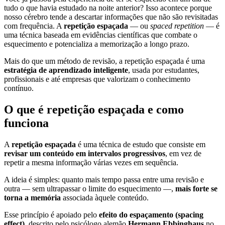
tudo o que havia estudado na noite anterior? Isso acontece porque
nosso cérebro tende a descartar informações que não são revisitadas
com frequência. A
repetição espaçada
— ou
spaced repetition
— é
uma técnica baseada em evidências científicas que combate o
esquecimento e potencializa a memorização a longo prazo.
Mais do que um método de revisão, a repetição espaçada é uma
estratégia de aprendizado inteligente
, usada por estudantes,
profissionais e até empresas que valorizam o conhecimento
contínuo.
O que é repetição espaçada e como
funciona
A
repetição espaçada
é uma técnica de estudo que consiste em
revisar um conteúdo em intervalos progressivos
, em vez de
repetir a mesma informação várias vezes em sequência.
A ideia é simples: quanto mais tempo passa entre uma revisão e
outra — sem ultrapassar o limite do esquecimento —,
mais forte se
torna a memória
associada àquele conteúdo.
Esse princípio é apoiado pelo
efeito do espaçamento (spacing
effect)
, descrito pelo psicólogo alemão
Hermann Ebbinghaus
no