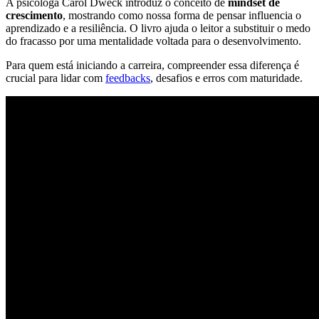
A psicóloga Carol Dweck introduz o conceito de
mindset de
crescimento
, mostrando como nossa forma de pensar influencia o
aprendizado e a resiliência. O livro ajuda o leitor a substituir o medo
do fracasso por uma mentalidade voltada para o desenvolvimento.
Para quem está iniciando a carreira, compreender essa diferença é
crucial para lidar com
feedbacks
, desafios e erros com maturidade.