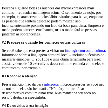
Perceba e guarde todas as nuances das microexpressões mais
comuns – retratadas na imagem acima. O sentimento de nojo, por
exemplo, é caracterizado pelos lábios virados para baixo, enquanto
as pessoas que sentem desprezo podem mostrar isso
inconscientemente puxando um lado da boca para cima. Surpresa e
medo podem parecer semelhantes, mas o medo fará as pessoas
juntarem as sobrancelhas.
#2 Prepare-se quando for conhecer outras culturas
Se você sabe que está prestes a visitar ou
interagir com outra cultura
,
informe-se sobre a linguagem corporal local – incluindo técnicas de
mascarar emoções. O YouTube é uma ótima ferramenta para isso:
assista vídeos de 10 executivos dessa cultura e entenda como eles se
comunicam, por exemplo.
#3 Redobre a atenção
Preste atenção: não dá para
interpretar
microexpressões se você não
as notar – e elas são bem sutis. “Não faça o outro ficar
desconfortável com um olhar fixo. Mas mantenha seu foco no
rosto”, destaca a especialista.
#4 Dê ouvidos à sua intuição