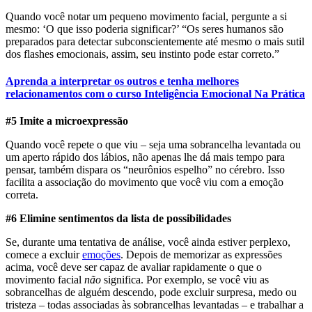
Quando você notar um pequeno movimento facial, pergunte a si
mesmo: ‘O que isso poderia significar?’ “Os seres humanos são
preparados para detectar subconscientemente até mesmo o mais sutil
dos flashes emocionais, assim, seu instinto pode estar correto.”
Aprenda a interpretar os outros e tenha melhores
relacionamentos com o curso Inteligência Emocional Na Prática
#5 Imite a microexpressão
Quando você repete o que viu – seja uma sobrancelha levantada ou
um aperto rápido dos lábios, não apenas lhe dá mais tempo para
pensar, também dispara os “neurônios espelho” no cérebro. Isso
facilita a associação do movimento que você viu com a emoção
correta.
#6 Elimine sentimentos da lista de possibilidades
Se, durante uma tentativa de análise, você ainda estiver perplexo,
comece a excluir
emoções
. Depois de memorizar as expressões
acima, você deve ser capaz de avaliar rapidamente o que o
movimento facial
não
significa. Por exemplo, se você viu as
sobrancelhas de alguém descendo, pode excluir surpresa, medo ou
tristeza – todas associadas às sobrancelhas levantadas – e trabalhar a