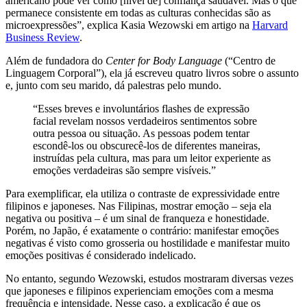
americano pode ver como [nível de] confiança saudável. Mas o que
permanece consistente em todas as culturas conhecidas são as
microexpressões”, explica Kasia Wezowski em artigo na
Harvard
Business Review
.
Além de fundadora do
Center for Body Language
(“Centro de
Linguagem Corporal”), ela já escreveu quatro livros sobre o assunto
e, junto com seu marido, dá palestras pelo mundo.
“Esses breves e involuntários flashes de expressão
facial revelam nossos verdadeiros sentimentos sobre
outra pessoa ou situação. As pessoas podem tentar
escondê-los ou obscurecê-los de diferentes maneiras,
instruídas pela cultura, mas para um leitor experiente as
emoções verdadeiras são sempre visíveis.”
Para exemplificar, ela utiliza o contraste de expressividade entre
filipinos e japoneses. Nas Filipinas, mostrar emoção – seja ela
negativa ou positiva – é um sinal de franqueza e honestidade.
Porém, no Japão, é exatamente o contrário: manifestar emoções
negativas é visto como grosseria ou hostilidade e manifestar muito
emoções positivas é considerado indelicado.
No entanto, segundo Wezowski, estudos mostraram diversas vezes
que japoneses e filipinos experienciam emoções com a mesma
frequência e intensidade. Nesse caso, a explicação é que os