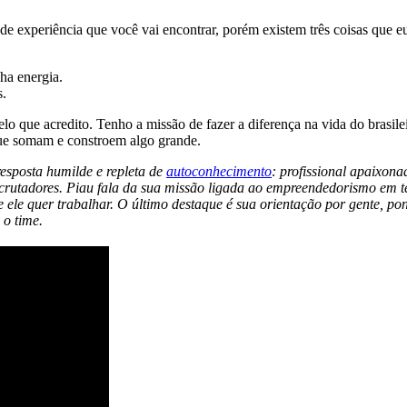
de experiência que você vai encontrar, porém existem três coisas que eu
ha energia.
s.
o que acredito. Tenho a missão de fazer a diferença na vida do brasileir
que somam e constroem algo grande.
esposta humilde e repleta de
autoconhecimento
: profissional apaixon
 recrutadores. Piau fala da sua missão ligada ao empreendedorismo em
ele quer trabalhar. O último destaque é sua orientação por gente, po
 o time.