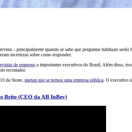
evista – principalmente quando se sabe que perguntas habituais serão f
eram incertezas sobre como responder.
revistas de emprego
a importantes executivos do Brasil. Além disso, t
do recrutador.
CEO da Stone,
startup que se tornou uma empresa pública
. O executivo t
los Brito (CEO da AB InBev)