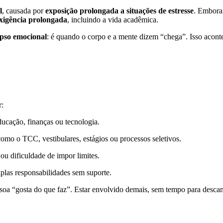
l
, causada por
exposição prolongada a situações de estresse
. Embora
exigência prolongada
, incluindo a vida acadêmica.
apso emocional
: é quando o corpo e a mente dizem “chega”. Isso acon
r:
ducação, finanças ou tecnologia.
como o TCC, vestibulares, estágios ou processos seletivos.
ou dificuldade de impor limites.
plas responsabilidades sem suporte.
oa “gosta do que faz”. Estar envolvido demais, sem tempo para descans