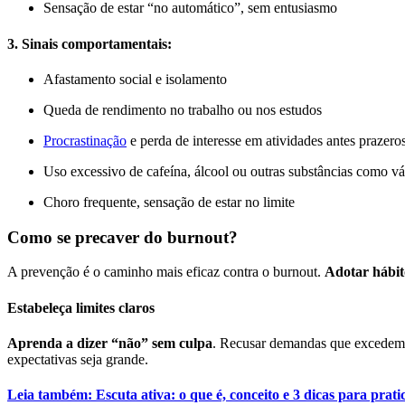
Sensação de estar “no automático”, sem entusiasmo
3. Sinais comportamentais:
Afastamento social e isolamento
Queda de rendimento no trabalho ou nos estudos
Procrastinação
e perda de interesse em atividades antes prazero
Uso excessivo de cafeína, álcool ou outras substâncias como vá
Choro frequente, sensação de estar no limite
Como se precaver do burnout?
A prevenção é o caminho mais eficaz contra o burnout.
Adotar hábito
Estabeleça limites claros
Aprenda a dizer “não” sem culpa
. Recusar demandas que excedem 
expectativas seja grande.
Leia também: Escuta ativa: o que é, conceito e 3 dicas para prati