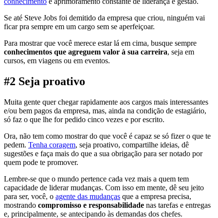
conhecimento
e aprimoramento constante de liderança e gestão.
Se até Steve Jobs foi demitido da empresa que criou, ninguém vai
ficar pra sempre em um cargo sem se aperfeiçoar.
Para mostrar que você merece estar lá em cima, busque sempre
conhecimentos que agreguem valor à sua carreira
, seja em
cursos, em viagens ou em eventos.
#2 Seja proativo
Muita gente quer chegar rapidamente aos cargos mais interessantes
e/ou bem pagos da empresa, mas, ainda na condição de estagiário,
só faz o que lhe for pedido cinco vezes e por escrito.
Ora, não tem como mostrar do que você é capaz se só fizer o que te
pedem.
Tenha coragem
, seja proativo, compartilhe ideias, dê
sugestões e faça mais do que a sua obrigação para ser notado por
quem pode te promover.
Lembre-se que o mundo pertence cada vez mais a quem tem
capacidade de liderar mudanças. Com isso em mente, dê seu jeito
para ser, você, o
agente das mudanças
que a empresa precisa,
mostrando
compromisso e responsabilidade
nas tarefas e entregas
e, principalmente, se antecipando às demandas dos chefes.