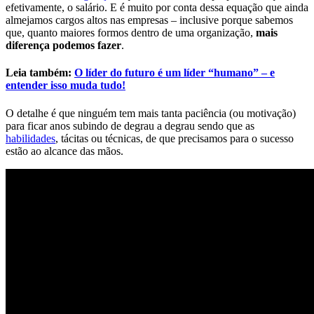
efetivamente, o salário. E é muito por conta dessa equação que ainda
almejamos cargos altos nas empresas – inclusive porque sabemos
que, quanto maiores formos dentro de uma organização,
mais
diferença podemos fazer
.
Leia também:
O líder do futuro é um líder “humano” – e
entender isso muda tudo!
O detalhe é que ninguém tem mais tanta paciência (ou motivação)
para ficar anos subindo de degrau a degrau sendo que as
habilidades
, tácitas ou técnicas, de que precisamos para o sucesso
estão ao alcance das mãos.