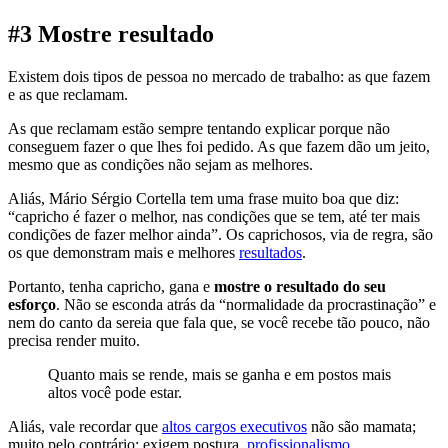
#3 Mostre resultado
Existem dois tipos de pessoa no mercado de trabalho: as que fazem
e as que reclamam.
As que reclamam estão sempre tentando explicar porque não
conseguem fazer o que lhes foi pedido. As que fazem dão um jeito,
mesmo que as condições não sejam as melhores.
Aliás, Mário Sérgio Cortella tem uma frase muito boa que diz:
“capricho é fazer o melhor, nas condições que se tem, até ter mais
condições de fazer melhor ainda”. Os caprichosos, via de regra, são
os que demonstram mais e melhores
resultados
.
Portanto, tenha capricho, gana e
mostre o resultado do seu
esforço
. Não se esconda atrás da “normalidade da procrastinação” e
nem do canto da sereia que fala que, se você recebe tão pouco, não
precisa render muito.
Quanto mais se rende, mais se ganha e em postos mais
altos você pode estar.
Aliás, vale recordar que
altos cargos executivos
não são mamata;
muito pelo contrário: exigem postura,
profissionalismo
,