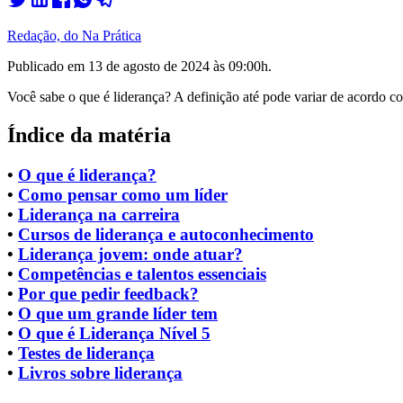
Redação, do Na Prática
Publicado em
13 de agosto de 2024 às 09:00
h.
Você sabe o que é liderança? A definição até pode variar de acordo c
Índice da matéria
•
O que é liderança?
•
Como pensar como um líder
•
Liderança na carreira
•
Cursos de liderança e autoconhecimento
•
Liderança jovem: onde atuar?
•
Competências e talentos essenciais
•
Por que pedir feedback?
•
O que um grande líder tem
•
O que é Liderança Nível 5
•
Testes de liderança
•
Livros sobre liderança