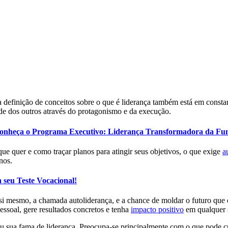
efinição de conceitos sobre o que é liderança também está em constan
ade dos outros através do protagonismo e da execução.
 Conheça o Programa Executivo: Liderança Transformadora da Fu
que quer e como traçar planos para atingir seus objetivos, o que exige
a
nos.
a seu Teste Vocacional!
i mesmo, a chamada autoliderança, e a chance de moldar o futuro que qu
 pessoal, gere resultados concretos e tenha
impacto positivo
em qualquer s
u sua fama de liderança. Preocupa-se principalmente com o que pode c