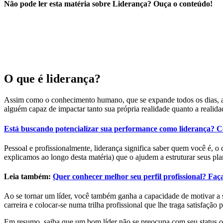
Não pode ler esta matéria sobre Liderança? Ouça o conteúdo!
O que é liderança?
Assim como o conhecimento humano, que se expande todos os dias, a d
alguém capaz de impactar tanto sua própria realidade quanto a realid
Está buscando potencializar sua performance como liderança?
Pessoal e profissionalmente, liderança significa saber quem você é, o 
explicamos ao longo desta matéria) que o ajudem a estruturar seus pla
Leia também:
Quer conhecer melhor seu perfil profissional? Faç
Ao se tornar um líder, você também ganha a capacidade de motivar a s
carreira e colocar-se numa trilha profissional que lhe traga satisfação
Em resumo, saiba que um bom líder não se preocupa com seu status o