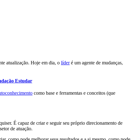
te atualização. Hoje em dia, o
líder
é um agente de mudanças,
ndação Estudar
utoconhecimento
como base e ferramentas e conceitos (que
iser. É capaz de criar e seguir seu próprio direcionamento de
etor de atuação.
riar, como pode melhorar seus resultados e a si mesmo, como pode