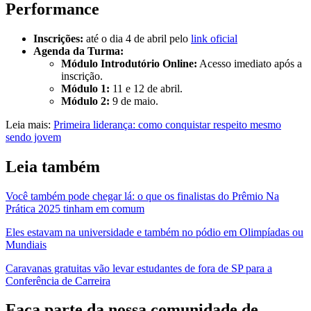
Performance
Inscrições:
até o dia 4 de abril pelo
link oficial
Agenda da Turma:
Módulo Introdutório Online:
Acesso imediato após a
inscrição.
Módulo 1:
11 e 12 de abril.
Módulo 2:
9 de maio.
Leia mais:
Primeira liderança: como conquistar respeito mesmo
sendo jovem
Leia também
Você também pode chegar lá: o que os finalistas do Prêmio Na
Prática 2025 tinham em comum
Eles estavam na universidade e também no pódio em Olimpíadas ou
Mundiais
Caravanas gratuitas vão levar estudantes de fora de SP para a
Conferência de Carreira
Faça parte da nossa comunidade de