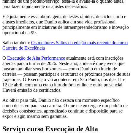
mínima de um produto/serviço, testá-la e avaliá-la o quanto antes,
para fazer rapidamente os ajustes necessários.
E é justamente essa abordagem, de testes rápidos, de ciclos curto e
ajustes imediatos, que Danilo aplica em sua vida profissional,
principalmente em iniciativas de intraempreendedorismo e inovação
operacional na 99.
Saiba também:
Os melhores Saltos da edição mais recente do curso
Carreira de Excelência
O
Execução de Alta Performance
atualmente está com inscrições
abertas para a turma de 2026. Neste ano, a ideia é que jovens que
buscam ampliar seus horizontes — como Danilo em início de
carreira — possam participar e estruturar os próximos passos de suas
trajetórias. O Execução vai acontecer em São Paulo, nos dias 11 e
12 de abril, com uma etapa introdutória online e outra presencial.
Haverá emissão de certificados.
Ao olhar para trás, Danilo não destaca um momento específico
como decisivo para sua carreira. O que ele enxerga é um padrão de
decisões consistentes, aprendizado contínuo e disposição para se
expor e agir, mesmo sem garantias.
Serviço curso Execução de Alta