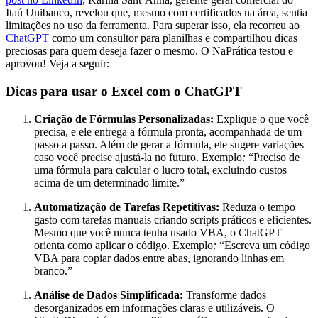
Itaú Unibanco, revelou que, mesmo com certificados na área, sentia
limitações no uso da ferramenta. Para superar isso, ela recorreu ao
ChatGPT
como um consultor para planilhas e compartilhou dicas
preciosas para quem deseja fazer o mesmo. O NaPrática testou e
aprovou! Veja a seguir:
Dicas para usar o Excel com o ChatGPT
Criação de Fórmulas Personalizadas:
Explique o que você
precisa, e ele entrega a fórmula pronta, acompanhada de um
passo a passo. Além de gerar a fórmula, ele sugere variações
caso você precise ajustá-la no futuro.
Exemplo
:
“Preciso de
uma fórmula para calcular o lucro total, excluindo custos
acima de um determinado limite.”
Automatização de Tarefas Repetitivas:
Reduza o tempo
gasto com tarefas manuais criando scripts práticos e eficientes.
Mesmo que você nunca tenha usado VBA, o ChatGPT
orienta como aplicar o código.
Exemplo
:
“Escreva um código
VBA para copiar dados entre abas, ignorando linhas em
branco.”
Análise de Dados Simplificada:
Transforme dados
desorganizados em informações claras e utilizáveis. O