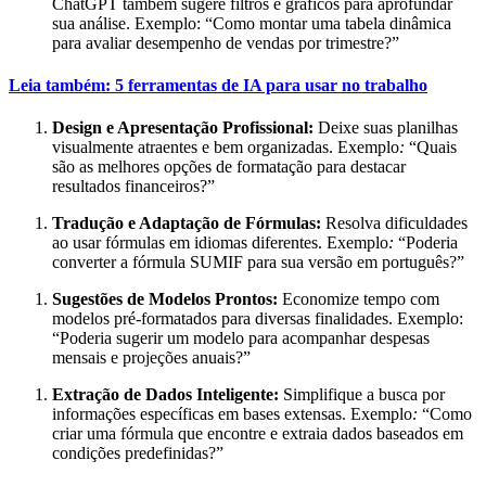
ChatGPT também sugere filtros e gráficos para aprofundar
sua análise.
Exemplo: “Como montar uma tabela dinâmica
para avaliar desempenho de vendas por trimestre?”
Leia também: 5 ferramentas de IA para usar no trabalho
Design e Apresentação Profissional:
Deixe suas planilhas
visualmente atraentes e bem organizadas.
Exemplo
:
“Quais
são as melhores opções de formatação para destacar
resultados financeiros?”
Tradução e Adaptação de Fórmulas:
Resolva dificuldades
ao usar fórmulas em idiomas diferentes.
Exemplo
:
“Poderia
converter a fórmula SUMIF para sua versão em português?”
Sugestões de Modelos Prontos:
Economize tempo com
modelos pré-formatados para diversas finalidades.
Exemplo:
“Poderia sugerir um modelo para acompanhar despesas
mensais e projeções anuais?”
Extração de Dados Inteligente:
Simplifique a busca por
informações específicas em bases extensas.
Exemplo
:
“Como
criar uma fórmula que encontre e extraia dados baseados em
condições predefinidas?”