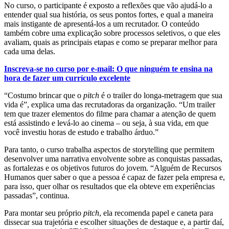
No curso, o participante é exposto a reflexões que vão ajudá-lo a
entender qual sua história, os seus pontos fortes, e qual a maneira
mais instigante de apresentá-los a um recrutador. O conteúdo
também cobre uma explicação sobre processos seletivos, o que eles
avaliam, quais as principais etapas e como se preparar melhor para
cada uma delas.
Inscreva-se no curso por e-mail: O que ninguém te ensina na
hora de fazer um currículo excelente
“Costumo brincar que o
pitch
é o trailer do longa-metragem que sua
vida é”, explica uma das recrutadoras da organização. “Um trailer
tem que trazer elementos do filme para chamar a atenção de quem
está assistindo e levá-lo ao cinema – ou seja, à sua vida, em que
você investiu horas de estudo e trabalho árduo.”
Para tanto, o curso trabalha aspectos de storytelling que permitem
desenvolver uma narrativa envolvente sobre as conquistas passadas,
as fortalezas e os objetivos futuros do jovem. “Alguém de Recursos
Humanos quer saber o que a pessoa é capaz de fazer pela empresa e,
para isso, quer olhar os resultados que ela obteve em experiências
passadas”, continua.
Para montar seu próprio
pitch
, ela recomenda papel e caneta para
dissecar sua trajetória e escolher situações de destaque e, a partir daí,