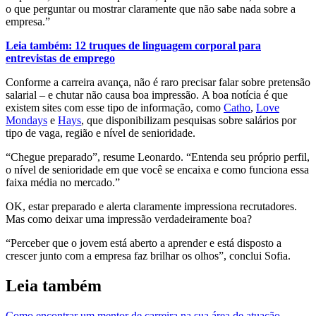
o que perguntar ou mostrar claramente que não sabe nada sobre a
empresa.”
Leia também: 12 truques de linguagem corporal para
entrevistas de emprego
Conforme a carreira avança, não é raro precisar falar sobre pretensão
salarial – e chutar não causa boa impressão.
A boa notícia é que
existem sites com esse tipo de informação, como
Catho
,
Love
Mondays
e
Hays
, que disponibilizam pesquisas sobre salários por
tipo de vaga, região e nível de senioridade.
“Chegue preparado”, resume Leonardo. “Entenda seu próprio perfil,
o nível de senioridade em que você se encaixa e como funciona essa
faixa média no mercado.”
OK, estar preparado e alerta claramente impressiona recrutadores.
Mas como deixar uma impressão verdadeiramente boa?
“Perceber que o jovem está aberto a aprender e está disposto a
crescer junto com a empresa faz brilhar os olhos”, conclui Sofia.
Leia também
Como encontrar um mentor de carreira na sua área de atuação