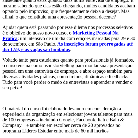
ansiedade quanto estas quando ditas numa entrevista de emprego.
E
mesmo sabendo que elas estão chegando, muitos candidatos acabam
optando pelo improviso, que frequentemente deixa a desejar. Mas
afinal, o que constituiu uma apresentação pessoal decente?
Ajudar quem está passando por esse dilema nos processos seletivos
é o objetivo do nosso novo curso, o
Marketing Pessoal Na
Prática
: um intensivo de um dia com edições marcadas para 29 e 30
de setembro, em São Paulo.
As inscrições foram prorrogadas até
dia 17/9, e as vagas são limitadas
.
Voltado tanto para estudantes quanto para profissionais já formados,
o curso ensina como usar storytelling para montar sua apresentação
pessoal em uma entrevista de emprego, e abre espaço também para
diversas atividades práticas, como treinos, dinâmicas e feedbacks.
Tudo para você perder o medo de entrevistas e aprender a vender o
seu peixe!
O material do curso foi elaborado levando em consideração a
experiência da organização em selecionar jovens talentos para mais
de 100 empresas – incluindo Google, Facebook, Itaú e Bain &
Company – e também em escolher cerca de 20 aprovados no
programa Líderes Estudar entre mais de 60 mil incritos.