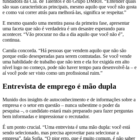
fundadora da Cia. de Talentos e do Grupo DMRH. “Entender quais
são suas características principais, mesmo aquilo que você não gosta
e como vai correr atrás para melhorá-las, significa se respeitar.”
E mesmo quando uma mentira passa da primeira fase, apresentar
uma faceta que não é verdadeira é um desastre esperando para
acontecer. “Vão procurar no dia a dia aquilo que você não é”,
continua.
Camila concorda. “Há pessoas que vendem aquilo que não são
porque estão desesperadas para serem contratadas. Se você vende
uma habilidade de trabalho que não tem e ela for exigida em alto
nível logo no começo, pode não haver tempo para desenvolvê-la – e
aí você pode ser visto como um profissional ruim.”
Entrevista de emprego é mão dupla
Munido dos insights de autoconhecimento e de informações sobre a
empresa e o setor em questão – nunca subestime o poder da
pesquisa –, o candidato estará mais preparado para fazer perguntas
bem informadas e impressionar o recrutador.
É um ponto crucial. “Uma entrevista é uma mão dupla: você está
sendo selecionado, mas precisa aproveitar para selecionar a
empresa”, fala Sofia. “O pior erro, que é muito comum, é não saber