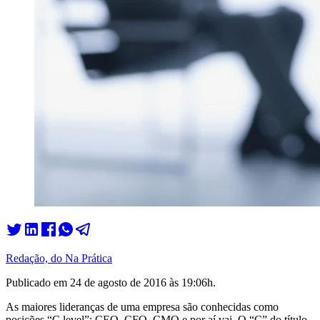
Redação, do Na Prática
Publicado em
24 de agosto de 2016 às 19:06
h.
As maiores lideranças de uma empresa são conhecidas como
posições “C level”: CEO, CFO, CMO e por aí vai. O “C” do título