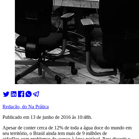
Redação, do Na Prática
Publicado em
13 de junho de 2016 às 10:48
h.
Apesar de conter cerca de 12% de toda a água doce do mundo em
seu território, o Brasil ainda tem mais de 9 milhões de
cidadãos com problemas de acesso à água potável.
Para discutir o