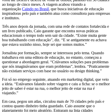
ao longo de cinco meses. A viagem acabou virando a
organização
Caindo no Brasil
, que busca iniciativas de educação
inspiradoras pelo país e também atua como consultora para empresas
e institutos.
Três anos depois da jornada, com uma rede de contatos fortalecida e
um livro publicado, Caio garante que encontra novas práticas
educacionais o tempo todo sem sair da cidade. “Existe muita gente
boa trabalhando com educação”, diz. “E se antigamente eu achava
que estava sozinho nisso, hoje sei que somos muitos.”
Jornalista por formação, sempre se interessou pelo tema. Quando
trabalhava em uma editora de educação, no entanto, começou a
questionar a abordagem geral. “Criávamos soluções para problemas
que nós imaginávamos que eram problemas”, lembra. “Praticamente
não existiam serviços com base no usuário ou design thinking.”
Foi só no emprego seguinte, atuando em marketing digital, que veio
a ideia. “Estávamos falando sobre viagem e caiu a ficha: se o melhor
jeito de saber é estar na rua, o melhor jeito de estar na rua é
viajando.”
Em casa, pegou um atlas, circulou mais de 70 cidades pelo país e
contou quanto dinheiro tinha guardado. Caio assume que o
planejamento foi meio aleatório. Entraram na lista cidades