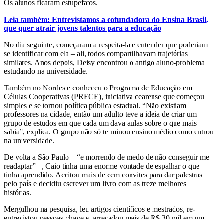
Os alunos ficaram estupefatos.
Leia também: Entrevistamos a cofundadora do Ensina Brasil,
que quer atrair jovens talentos para a educação
No dia seguinte, começaram a respeita-la e entender que poderiam
se identificar com ela – ali, todos compartilhavam trajetórias
similares. Anos depois, Deisy encontrou o antigo aluno-problema
estudando na universidade.
Também no Nordeste conheceu o Programa de Educação em
Células Cooperativas (PRECE), iniciativa cearense que começou
simples e se tornou política pública estadual. “Não existiam
professores na cidade, então um adulto teve a ideia de criar um
grupo de estudos em que cada um dava aulas sobre o que mais
sabia”, explica. O grupo não só terminou ensino médio como entrou
na universidade.
De volta a São Paulo – “e morrendo de medo de não conseguir me
readaptar” –, Caio tinha uma enorme vontade de espalhar o que
tinha aprendido. Aceitou mais de cem convites para dar palestras
pelo país e decidiu escrever um livro com as treze melhores
histórias.
Mergulhou na pesquisa, leu artigos científicos e mestrados, re-
entrevistou pessoas-chave e
arrecadou mais de R$ 30 mil em um