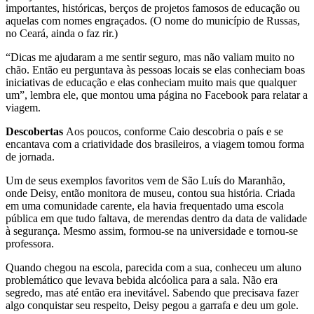
importantes, históricas, berços de projetos famosos de educação ou
aquelas com nomes engraçados. (O nome do município de Russas,
no Ceará, ainda o faz rir.)
“Dicas me ajudaram a me sentir seguro, mas não valiam muito no
chão. Então eu perguntava às pessoas locais se elas conheciam boas
iniciativas de educação e elas conheciam muito mais que qualquer
um”, lembra ele, que montou uma página no Facebook para relatar a
viagem.
Descobertas
Aos poucos, conforme Caio descobria o país e se
encantava com a criatividade dos brasileiros, a viagem tomou forma
de jornada.
Um de seus exemplos favoritos vem de São Luís do Maranhão,
onde Deisy, então monitora de museu, contou sua história. Criada
em uma comunidade carente, ela havia frequentado uma escola
pública em que tudo faltava, de merendas dentro da data de validade
à segurança. Mesmo assim, formou-se na universidade e tornou-se
professora.
Quando chegou na escola, parecida com a sua, conheceu um aluno
problemático que levava bebida alcóolica para a sala. Não era
segredo, mas até então era inevitável. Sabendo que precisava fazer
algo conquistar seu respeito, Deisy pegou a garrafa e deu um gole.