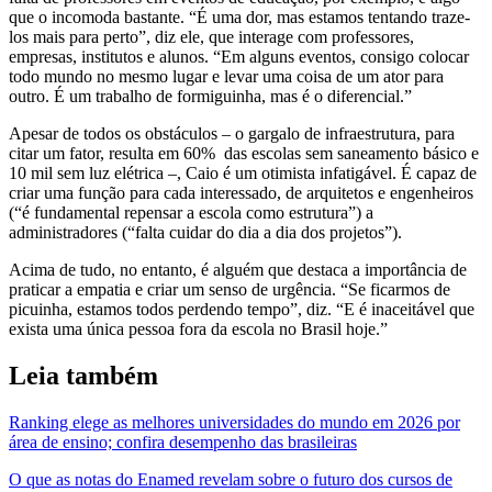
que o incomoda bastante. “É uma dor, mas estamos tentando traze-
los mais para perto”, diz ele, que interage com professores,
empresas, institutos e alunos. “Em alguns eventos, consigo colocar
todo mundo no mesmo lugar e levar uma coisa de um ator para
outro. É um trabalho de formiguinha, mas é o diferencial.”
Apesar de todos os obstáculos – o gargalo de infraestrutura, para
citar um fator, resulta em 60% das escolas sem saneamento básico e
10 mil sem luz elétrica
–, Caio é um otimista infatigável. É capaz de
criar uma função para cada interessado, de arquitetos e engenheiros
(“é fundamental repensar a escola como estrutura”) a
administradores (“falta cuidar do dia a dia dos projetos”).
Acima de tudo, no entanto, é alguém que destaca a importância de
praticar a empatia e criar um senso de urgência. “Se ficarmos de
picuinha, estamos todos perdendo tempo”, diz. “E é inaceitável que
exista uma única pessoa fora da escola no Brasil hoje.”
Leia também
Ranking elege as melhores universidades do mundo em 2026 por
área de ensino; confira desempenho das brasileiras
O que as notas do Enamed revelam sobre o futuro dos cursos de