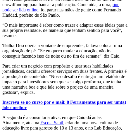
crowdfunding para bancar a publicação. Concluída, a obra,
que
pode ser lida online
, foi parar nas mãos de gente como Fernando
Haddad, prefeito de São Paulo.
“O mais importante é saber como trazer e adaptar essas ideias para a
sua própria realidade, de maneira que tenham sentido para você”,
resume.
Trilha
Descoberta a vontade de empreender, faltava colocar uma
organização de pé. “Se eu quero mudar a educação, não iria
conseguir fazendo isso de noite ou no fim de semana”, diz Caio.
Para criar um negócio com propósito e usar suas habilidades
jornalísticas, decidiu oferecer serviços em duas frentes. A primeira é
a produção de conteúdo. “Nosso desafio é entregar um relatório de
impacto para investidores sem que seja algo proforma, que tenha
uma narrativa boa e que fale sobre o projeto de uma maneira
gostosa”, explica.
Inscreva-se no curso por e-mail: 8 Ferramentas para ser um(a)
líder melhor
A segunda é a consultoria ativa, em que Caio dá aulas.
Atualmente, atua na
Escola Santi
, criando uma nova cultura de
educação livre para garotos de 10 a 13 anos, e no Lab Educação,