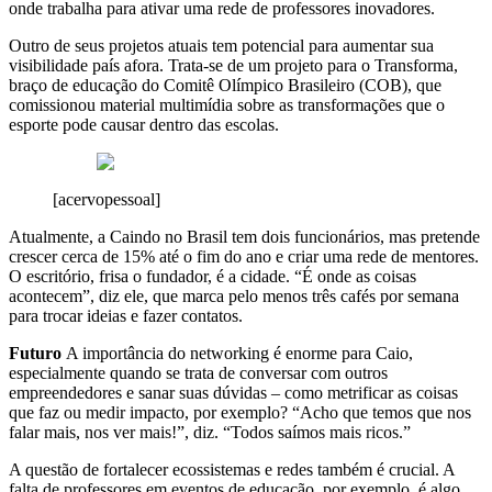
onde trabalha para ativar uma rede de professores inovadores.
Outro de seus projetos atuais tem potencial para aumentar sua
visibilidade país afora. Trata-se de um projeto para o Transforma,
braço de educação do Comitê Olímpico Brasileiro (COB), que
comissionou material multimídia sobre as transformações que o
esporte pode causar dentro das escolas.
[acervopessoal]
Atualmente, a Caindo no Brasil tem dois funcionários, mas pretende
crescer cerca de 15% até o fim do ano e criar uma rede de mentores.
O escritório, frisa o fundador, é a cidade. “É onde as coisas
acontecem”, diz ele, que marca pelo menos três cafés por semana
para trocar ideias e fazer contatos.
Futuro
A importância do networking é enorme para Caio,
especialmente quando se trata de conversar com outros
empreendedores e sanar suas dúvidas – como metrificar as coisas
que faz ou medir impacto, por exemplo? “Acho que temos que nos
falar mais, nos ver mais!”, diz. “Todos saímos mais ricos.”
A questão de fortalecer ecossistemas e redes também é crucial. A
falta de professores em eventos de educação, por exemplo, é algo