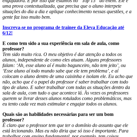
engajadora. É por isso que estamos no “Top 15” do enem. Ele é
uma prova contextualizada, que precisa que o aluno interpete
situações do dia a dia e aplique conhecimento nessas questões, e a
gente faz isso muito bem.
Inscreva-se no programa de trainee da Eleva Educação até
6/12!
E como tem sido a sua experiência em sala de aula, como
professor?
Tem sido muito rica. O meu objetivo é dar atenção a todos os
alunos, independente de como eles atuam. Alguns professores
falam: ‘Ah, esse aluno aí é muito bagunceiro, não tem jeito’, ou
‘Esse aluno aí todo mundo sabe que ele tem problema’, e aí
colocam o aluno dentro de uma caixinha e isolam ele. Eu acho que
não, acho que é o papel do professor é saber trabalhar com todo
tipo de aluno. E saber trabalhar com todas as situações dentro da
sala de aula, com tudo o que acontece lá. Às vezes os professores
querem se livrar desses alunos rotulados como problemáticos, mas
eu tento cada vez mais estimular e engajar todos os alunos.
Quais são as habilidades necessárias para ser um bom
professor?
É claro que o professor tem que ter o domínio do assunto que ele
está lecionando. Mas eu não diria que só isso é importante. Para
trabalhar com ensino fundamental, por exemplo, tem coisas