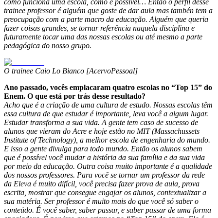
como funciona uma escola, como é possível… Então o perfil desse
trainee professor é alguém que goste de dar aula mas tambén tem a
preocupação com a parte macro da educação. Alguém que queria
fazer coisas grandes, se tornar referência naquela disciplina e
futuramente tocar uma das nossas escolas ou até mesmo a parte
pedagógica do nosso grupo.
O trainee Caio Lo Bianco [AcervoPessoal]
Ano passado, vocês emplacaram quatro escolas no “Top 15” do
Enem. O que está por trás desse resultado?
Acho que é a criação de uma cultura de estudo. Nossas escolas têm
essa cultura de que estudar é importante, leva você a algum lugar.
Estudar transforma a sua vida. A gente tem caso de sucesso de
alunos que vieram do Acre e hoje estão no MIT (Massachussets
Institute of Technology), a melhor escola de engenharia do mundo.
E isso a gente divulga para todo mundo. Então os alunos sabem
que é possível você mudar a história da sua família e da sua vida
por meio da educação. Outra coisa muito importante é a qualidade
dos nossos professores. Para você se tornar um professor da rede
da Eleva é muito difícil, você precisa fazer prova de aula, prova
escrita, mostrar que consegue engajar os alunos, contextualizar a
sua matéria. Ser professor é muito mais do que você só saber o
conteúdo. É você saber, saber passar, e saber passar de uma forma