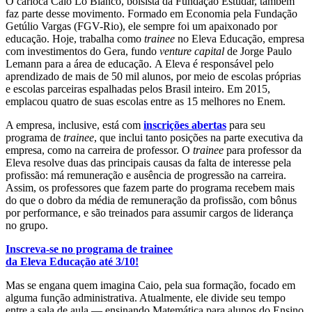
O carioca Caio Lo Bianco, bolsista da Fundação Estudar, também
faz parte desse movimento. Formado em Economia pela Fundação
Getúlio Vargas (FGV-Rio), ele sempre foi um apaixonado por
educação. Hoje, trabalha como
trainee
no Eleva Educação, empresa
com investimentos do Gera, fundo
venture capital
de Jorge Paulo
Lemann para a área de educação. A Eleva é
responsável pelo
aprendizado de mais de 50 mil alunos, por meio de escolas próprias
e escolas parceiras espalhadas pelos Brasil inteiro. Em 2015,
emplacou quatro de suas escolas entre as 15 melhores no Enem.
A empresa, inclusive, está com
inscrições abertas
para seu
programa de
trainee
, que inclui tanto posições na parte executiva da
empresa, como na carreira de professor. O
trainee
para professor da
Eleva resolve duas das principais causas da falta de interesse pela
profissão: má remuneração e ausência de progressão na carreira.
Assim, os professores que fazem parte do programa recebem mais
do que o dobro da média de remuneração da profissão, com bônus
por performance, e são treinados para assumir cargos de liderança
no grupo.
Inscreva-se no programa de trainee
da Eleva Educação até 3/10!
Mas se engana quem imagina Caio, pela sua formação, focado em
alguma função administrativa. Atualmente, ele divide seu tempo
entre a sala de aula — ensinando Matemática para alunos do Ensino