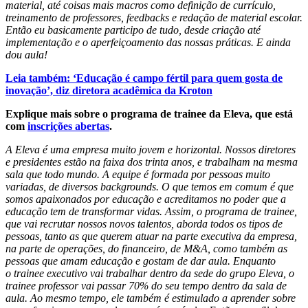
material, até coisas mais macros como definição de currículo,
treinamento de professores, feedbacks e redação de material escolar.
Então eu basicamente participo de tudo, desde criação até
implementação e o aperfeiçoamento das nossas práticas. E ainda
dou aula!
Leia também: ‘Educação é campo fértil para quem gosta de
inovação’, diz diretora acadêmica da Kroton
Explique mais sobre o programa de trainee da Eleva, que está
com
inscrições abertas
.
A Eleva é uma empresa muito jovem e horizontal. Nossos diretores
e presidentes estão na faixa dos trinta anos, e trabalham na mesma
sala que todo mundo. A equipe é formada por pessoas muito
variadas, de diversos backgrounds. O que temos em comum é que
somos apaixonados por educação e acreditamos no poder que a
educação tem de transformar vidas. Assim, o programa de trainee,
que vai recrutar nossos novos talentos, aborda todos os tipos de
pessoas, tanto as que querem atuar na parte executiva da empresa,
na parte de operações, do financeiro, de M&A, como também as
pessoas que amam educação e gostam de dar aula. Enquanto
o trainee executivo vai trabalhar dentro da sede do grupo Eleva, o
trainee professor vai passar 70% do seu tempo dentro da sala de
aula. Ao mesmo tempo, ele também é estimulado a aprender sobre