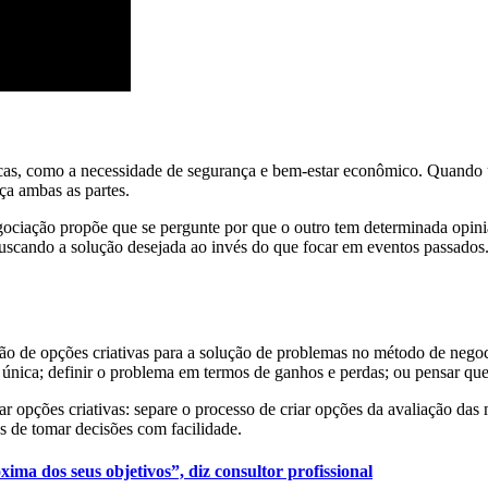
icas, como a necessidade de segurança e bem-estar econômico. Quando 
aça ambas as partes.
negociação propõe que se pergunte por que o outro tem determinada opini
, buscando a solução desejada ao invés do que focar em eventos passado
ão de opções criativas para a solução de problemas no método de negoci
a única; definir o problema em termos de ganhos e perdas; ou pensar qu
r opções criativas: separe o processo de criar opções da avaliação das
s de tomar decisões com facilidade.
ima dos seus objetivos”, diz consultor profissional