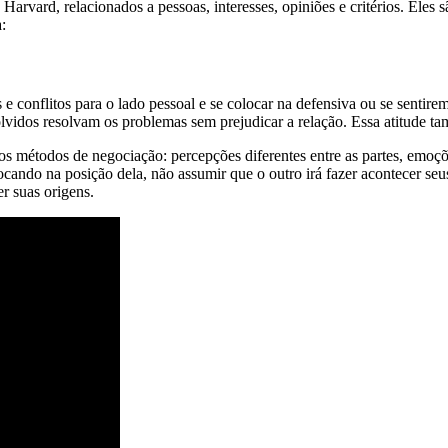
arvard, relacionados a pessoas, interesses, opiniões e critérios. Eles s
:
 conflitos para o lado pessoal e se colocar na defensiva ou se sentire
lvidos resolvam os problemas sem prejudicar a relação. Essa atitude t
 nos métodos de negociação: percepções diferentes entre as partes, em
locando na posição dela, não assumir que o outro irá fazer acontecer seu
er suas origens.