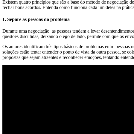
Existem quatro princípios que são a base do método de negociação de H
fechar bons acordos. Entenda como funciona cada um deles na prática
1. Separe as pessoas do problema
Durante uma negociação, as pessoas tendem a levar desentendimentos e
questões discutidas, deixando o ego de lado, permite com que os envo
Os autores identificam três tipos básicos de problemas entre pessoas
soluções estão tentar entender o ponto de vista da outra pessoa, se co
propostas que sejam atraentes e reconhecer emoções, tentando entend