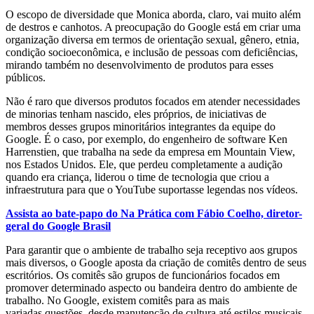
O escopo de diversidade que Monica aborda, claro, vai muito além
de destros e canhotos. A preocupação do Google está em criar uma
organização diversa em termos de orientação sexual, gênero, etnia,
condição socioeconômica, e inclusão de pessoas com deficiências,
mirando também no desenvolvimento de produtos para esses
públicos.
Não é raro que diversos produtos focados em atender necessidades
de minorias tenham nascido, eles próprios, de iniciativas de
membros desses grupos minoritários integrantes da equipe do
Google. É o caso, por exemplo, do engenheiro de software Ken
Harrenstien, que trabalha na sede da empresa em Mountain View,
nos Estados Unidos. Ele, que perdeu completamente a audição
quando era criança, liderou o time de tecnologia que criou a
infraestrutura para que o YouTube suportasse legendas nos vídeos.
Assista ao bate-papo do Na Prática com Fábio Coelho, diretor-
geral do Google Brasil
Para garantir que o ambiente de trabalho seja receptivo aos grupos
mais diversos, o Google aposta da criação de comitês dentro de seus
escritórios. Os comitês são grupos de funcionários focados em
promover determinado aspecto ou bandeira dentro do ambiente de
trabalho. No Google, existem comitês para as mais
variadas questões, desde manutenção de cultura até estilos musicais.