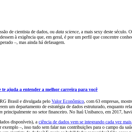
ssão de cientista de dados, ou
data science
, a mais sexy deste século.
dessem à exigência que, em geral, é por um perfil que concentre conhe
esperado –, mas ainda há defasagem.
e te ajuda a entender a melhor carreira para você
ZRG Brasil e divulgada pelo
Valor Econômico
, com 63 empresas, mostr
erem um departamento de estratégia de dados estruturado, enquanto rela
om
principalmente no setor financeiro. No Itaú Unibanco, em 2017, havi
ados disponíveis), a
ciência de dados vem se integrando cada vez mais
or exemplo –, isso tudo sem falar nas contribuições para o campo da sa