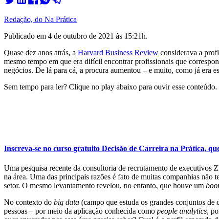
Redação, do Na Prática
Publicado em
4 de outubro de 2021 às 15:21
h.
Quase dez anos atrás, a
Harvard Business Review
considerava a profi
mesmo tempo em que era difícil encontrar profissionais que correspon
negócios. De lá para cá, a procura aumentou – e muito, como já era 
Sem tempo para ler? Clique no play abaixo para ouvir esse conteúdo.
Inscreva-se no curso gratuito Decisão de Carreira na Prática, qu
Uma pesquisa recente da consultoria de recrutamento de executivos 
na área. Uma das principais razões é fato de muitas companhias não t
setor. O mesmo levantamento revelou, no entanto, que houve um
bo
No contexto do
big data
(campo que estuda os grandes conjuntos de d
pessoas – por meio da aplicação conhecida como
people analytics
, p