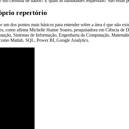
de um cientista de dados? E quais as habilidades requeridas? São essas 
róprio repertório
e um dos pontos mais básicos para entender sobre a área é que não exis
ares, como afirma Michelle Hanne Soares, pesquisadora em Ciência de 
ação, Sistemas de Informação, Engenharia da Computação, Matemática 
 como Matlab, SQL, Power BI, Google Analytics.