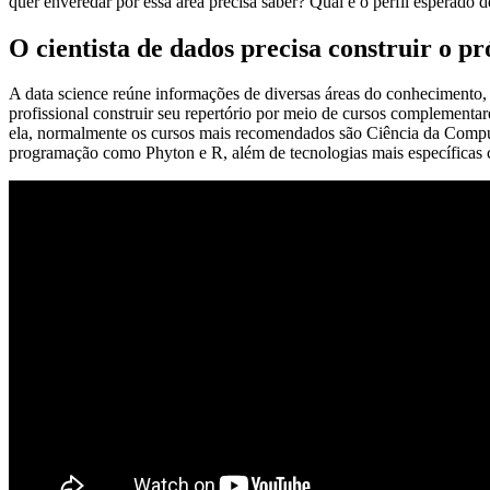
quer enveredar por essa área precisa saber? Qual é o perfil esperado 
O cientista de dados precisa construir o p
A data science reúne informações de diversas áreas do conhecimento, 
profissional construir seu repertório por meio de cursos complement
ela, normalmente os cursos mais recomendados são Ciência da Comput
programação como Phyton e R, além de tecnologias mais específicas