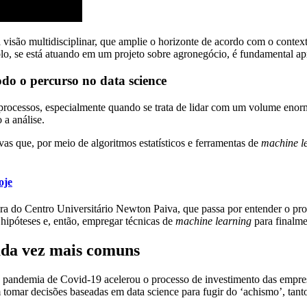
a visão multidisciplinar, que amplie o horizonte de acordo com o conte
o, se está atuando em um projeto sobre agronegócio, é fundamental apre
odo o percurso no data science
ar processos, especialmente quando se trata de lidar com um volume en
 a análise.
vas que, por meio de algoritmos estatísticos e ferramentas de
machine l
oje
a do Centro Universitário Newton Paiva, que passa por entender o probl
 hipóteses e, então, empregar técnicas de
machine learning
para finalme
cada vez mais comuns
 pandemia de Covid-19 acelerou o processo de investimento das empresa
omar decisões baseadas em data science para fugir do ‘achismo’, tanto