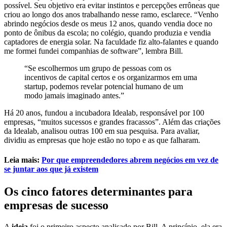
possível.
Seu objetivo era evitar instintos e percepções errôneas que
criou ao longo dos anos trabalhando nesse ramo, esclarece. “Venho
abrindo negócios desde os meus 12 anos, quando vendia doce no
ponto de ônibus da escola; no colégio, quando produzia e vendia
captadores de energia solar. Na faculdade fiz alto-falantes e quando
me formei fundei companhias de software”, lembra Bill.
“Se escolhermos um grupo de pessoas com os
incentivos de capital certos e os organizarmos em uma
startup, podemos revelar potencial humano de um
modo jamais imaginado antes.”
Há 20 anos, fundou a incubadora Idealab, responsável por 100
empresas, “muitos sucessos e grandes fracassos”. Além das criações
da Idealab, analisou outras 100 em sua pesquisa. Para avaliar,
dividiu as empresas que hoje estão no topo e as que falharam.
Leia mais:
Por que empreendedores abrem negócios em vez de
se juntar aos que já existem
Os cinco fatores determinantes para
empresas de sucesso
A
ideia
foi o primeiro aspecto analisado por Bill. A princípio, ela era