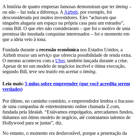
A história de quatro empresas famosas demonstram que ter
timing
–
ou não – faz toda a diferença. A
Airbnb
, por exemplo, foi
desconsiderada por muitos investidores. Eles “achavam que
ninguém alugaria um espaço na própria casa para um estranho”,
conta Bill. O que eles não consideraram – que foi o motivo de uma
premissa tão inusitada conquistar interessados – foi o momento em
que a ideia veio à tona.
Fundada durante a
recessão econômica
nos Estados Unidos, a
Airbnb trouxe um serviço que oferecia possibilidade de renda extra.
O mesmo aconteceu com a
Uber
, também lançada durante a crise.
Apesar de ter um modelo de negócios incrível e ótima execução,
segundo Bill, teve seu trunfo em acertar o
timing
.
Leia mais:
5 mitos sobre empreender (que você acredita serem
verdades)
Por último, no caminho contrário, o empreendedor lembra o fracasso
de uma companhia de entretenimento online chamada Z.com,
fundada pela Idealab. “Estávamos empolgados, arrecadamos fundos,
tínhamos um ótimo modelo de negócio, até contratamos talentos de
Hollywood para se juntar”, diz.
No entanto, o momento era desfavorável, porque a penetração da