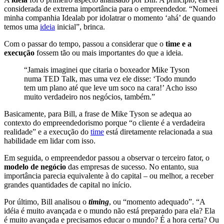
considerada de extrema importância para o empreendedor. “Nomeei
minha companhia Idealab por idolatrar o momento ‘ahá’ de quando
temos uma
ideia
inicial”, brinca.
Com o passar do tempo, passou a considerar que o
time e a
execução
fossem tão ou mais importantes do que a ideia.
“Jamais imaginei que citaria o boxeador Mike Tyson
numa TED Talk, mas uma vez ele disse: ‘Todo mundo
tem um plano até que leve um soco na cara!’ Acho isso
muito verdadeiro nos negócios, também.”
Basicamente, para Bill, a frase de Mike Tyson se adequa ao
contexto do empreendedorismo porque “o cliente é a verdadeira
realidade” e a execução do
time
está diretamente relacionada a sua
habilidade em lidar com isso.
Em seguida, o empreendedor passou a observar o terceiro fator, o
modelo de negócio
das empresas de sucesso. No entanto, sua
importância parecia equivalente à do capital – ou melhor, a receber
grandes quantidades de capital no início.
Por último, Bill analisou o
timing
, ou “momento adequado”. “A
idéia é muito avançada e o mundo não está preparado para ela? Ela
é muito avançada e precisamos educar o mundo? É a hora certa? Ou