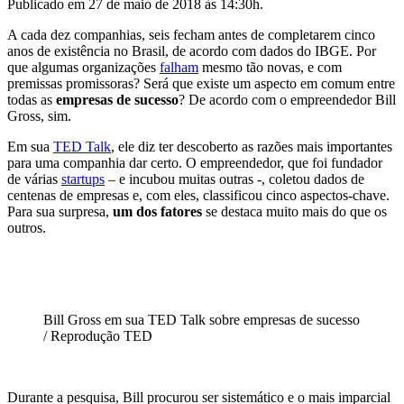
Publicado em
27 de maio de 2018 às 14:30
h.
A cada dez companhias, seis fecham antes de completarem cinco
anos de existência no Brasil, de acordo com dados do IBGE. Por
que algumas organizações
falham
mesmo tão novas, e com
premissas promissoras? Será que existe um aspecto em comum entre
todas as
empresas
de sucesso
? De acordo com o empreendedor Bill
Gross, sim.
Em sua
TED Talk
, ele diz ter descoberto as razões mais importantes
para uma companhia dar certo. O empreendedor, que foi fundador
de várias
startups
– e incubou muitas outras -, coletou dados de
centenas de empresas e, com eles, classificou cinco aspectos-chave.
Para sua surpresa,
um dos fatores
se destaca muito mais do que os
outros.
Bill Gross em sua TED Talk sobre empresas de sucesso
/ Reprodução TED
Durante a pesquisa, Bill procurou ser sistemático e o mais imparcial