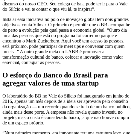
discurso do nosso CEO. Seu colega de baia pode ter ir para o Vale
do Silício e vai te contar o que viu lá, te inspirar”.
Instalar essa iniciativa no polo de inovação global tem dois grandes
objetivos, conta Vilmar. O primeiro é permitir que o BB acompanhe
de perto a evolução pela qual passa a economia global. “Outro dia
uma das pessoas que está no programa foi correr no parque e
encontrou o Mark Zuckerberg. Aqui você tem acesso às pessoas,
está próximo, pode participar de meet ups e conversar com quem
precisa.” A outra grande meta do LABB é promover a
transformação cultural do banco, colocar a inovação como valor
essencial, contagiar as pessoas.
O esforço do Banco do Brasil para
agregar valores de uma startup
O laboratório do BB no Vale do Silício foi inaugurado em junho de
2016, apenas um mês depois de a ideia ser aprovada pelo conselho
da organização — um recorde quando se trata de um banco público,
ainda mais deste porte. A empresa não revela quanto investiu no
projeto, mas o custo é considerado baixo, já que não houve compra
de um espaço próprio.
“Num primeiro momento, era importante ter uma estrutura leve, que