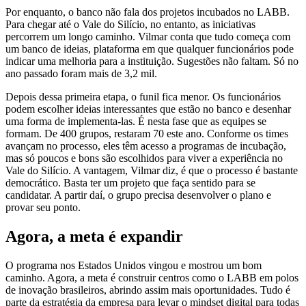
Por enquanto, o banco não fala dos projetos incubados no LABB.
Para chegar até o Vale do Silício, no entanto, as iniciativas
percorrem um longo caminho. Vilmar conta que tudo começa com
um banco de ideias, plataforma em que qualquer funcionários pode
indicar uma melhoria para a instituição. Sugestões não faltam. Só no
ano passado foram mais de 3,2 mil.
Depois dessa primeira etapa, o funil fica menor. Os funcionários
podem escolher ideias interessantes que estão no banco e desenhar
uma forma de implementa-las. É nesta fase que as equipes se
formam. De 400 grupos, restaram 70 este ano. Conforme os times
avançam no processo, eles têm acesso a programas de incubação,
mas só poucos e bons são escolhidos para viver a experiência no
Vale do Silício. A vantagem, Vilmar diz, é que o processo é bastante
democrático. Basta ter um projeto que faça sentido para se
candidatar. A partir daí, o grupo precisa desenvolver o plano e
provar seu ponto.
Agora, a meta é expandir
O programa nos Estados Unidos vingou e mostrou um bom
caminho. Agora, a meta é construir centros como o LABB em polos
de inovação brasileiros, abrindo assim mais oportunidades. Tudo é
parte da estratégia da empresa para levar o mindset digital para todas