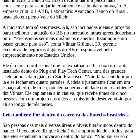
das fintechs, o Banco do Brasil decidiu dar um passo mais
consistente para se arejar internamente e estimular a inovação. A
empresa criou o LABB, Laboratório Avançado Banco do Brasil,
instalado em pleno Vale do Silício.
A iniciativa tem só seis meses. Ali, são incubadas ideias e projetos
para melhorar a atuação do BB no mercado: intraempreendedorismo
puro. “Precisamos ser mais dinâmicos e abertos. Estar aqui é um
passo grande para isso”, conta Vilmar Grüttner, 39, gerente
executivo de negócios digitais do BB e responsável pelo
empreendimento nos Estados Unidos.
Ele é o único profissional que foi expatriado e fica fixo no Labb,
instalado dento do Plug and Play Tech Center, uma das grandes
aceleradoras da região, em São Francisco. “Não faria sentido ir pra
lá e se fechar em quatro paredes. A ideia é justamente ficar em um
espaço aberto, de troca, que tenha permeabilidade com o ambiente”,
diz Vilmar. Ele capitaneia a iniciativa, que recebe times de cinco
pessoas com um projeto nas mãos e a missão de desenvolvê-lo por
ali ao longo de três meses.
Leia também: Por dentro da carreira das fintechs brasileiras
São pessoas das mais diversas áreas e níveis hierárquicos dentro do
banco. O executivo diz que ideia é dar a oportunidade a todos, para
que eles espalhem a inovação dentro do banco: “Não vai ser só o