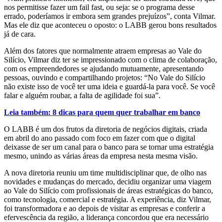
nos permitisse fazer um fail fast, ou seja: se o programa desse
errado, poderíamos ir embora sem grandes prejuízos”, conta Vilmar.
Mas ele diz que aconteceu o oposto: o LABB gerou bons resultados
já de cara.
Além dos fatores que normalmente atraem empresas ao Vale do
Silício, Vilmar diz ter se impressionado com o clima de colaboração,
com os empreendedores se ajudando mutuamente, apresentando
pessoas, ouvindo e compartilhando projetos: “No Vale do Silício
não existe isso de você ter uma ideia e guardá-la para você. Se você
falar e alguém roubar, a falta de agilidade foi sua”.
Leia também: 8 dicas para quem quer trabalhar em banco
O LABB é um dos frutos da diretoria de negócios digitais, criada
em abril do ano passado com foco em fazer com que o digital
deixasse de ser um canal para o banco para se tornar uma estratégia
mesmo, unindo as várias áreas da empresa nesta mesma visão.
A nova diretoria reuniu um time multidisciplinar que, de olho nas
novidades e mudanças do mercado, decidiu organizar uma viagem
ao Vale do Silício com profissionais de áreas estratégicas do banco,
como tecnologia, comercial e estratégia. A experiência, diz Vilmar,
foi transformadora e ao depois de visitar as empresas e conferir a
efervescência da região, a liderança concordou que era necessário